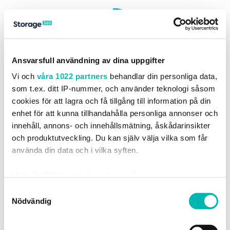
Ansvarsfull användning av dina uppgifter
Vi och
våra 1022 partners
behandlar din personliga data,
som t.ex. ditt IP-nummer, och använder teknologi såsom
cookies för att lagra och få tillgång till information på din
enhet för att kunna tillhandahålla personliga annonser och
innehåll, annons- och innehållsmätning, åskådarinsikter
och produktutveckling. Du kan själv välja vilka som får
använda din data och i vilka syften.
Med din tillåtelse skulle vi även vilja:
Samla in information om din geografiska plats
Samtyckesval
Nödvändig
som kan ha en noggrannhet på upp till flera meter
Identifiera din enhet genom att aktivt skanna den